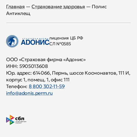
Главная
—
Страхование здоровья
—
Полис
Антиклещ
лицензия ЦБ РФ
СЛ №0585
ООО «Страховая фирма «Адонис»
ИНН: 5905013608
Юр. адрес:
614066
,
Пермь
,
шоссе Космонавтов, 111 И,
корпус 1, помещ. 1, офис 111
Телефон:
8 800 302-11-59
info@adonis.perm.ru